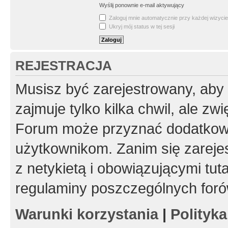
Wyślij ponownie e-mail aktywujący
Zaloguj mnie automatycznie przy każdej wizycie
Ukryj mój status w tej sesji
REJESTRACJA
Musisz być zarejestrowany, aby
zajmuje tylko kilka chwil, ale z
Forum może przyznać dodatkow
użytkownikom. Zanim się zarejes
z netykietą i obowiązującymi tut
regulaminy poszczególnych foró
Warunki korzystania
|
Polityk