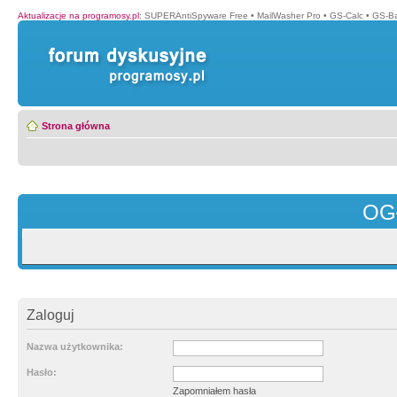
Aktualizacje na programosy.pl
:
SUPERAntiSpyware Free
•
MailWasher Pro
•
GS-Calc
•
GS-B
Strona główna
OG
Zaloguj
Nazwa użytkownika:
Hasło:
Zapomniałem hasła