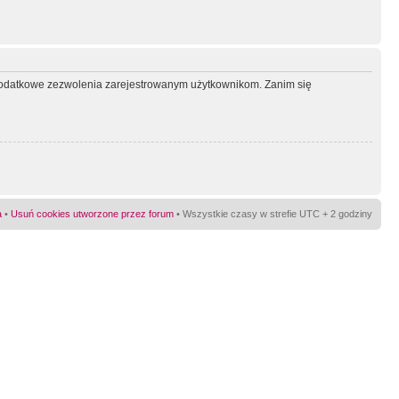
ć dodatkowe zezwolenia zarejestrowanym użytkownikom. Zanim się
a
•
Usuń cookies utworzone przez forum
• Wszystkie czasy w strefie UTC + 2 godziny