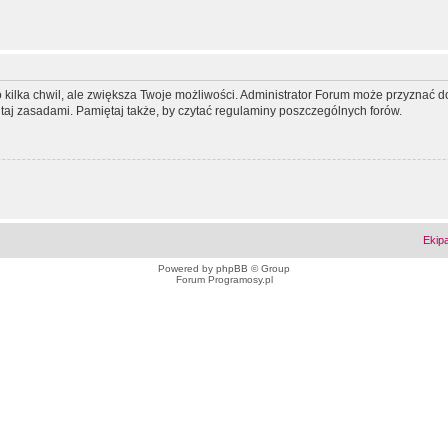
ko kilka chwil, ale zwiększa Twoje możliwości. Administrator Forum może przyzna
tutaj zasadami. Pamiętaj także, by czytać regulaminy poszczególnych forów.
Ekip
Powered by
phpBB
© Group
Forum Programosy.pl