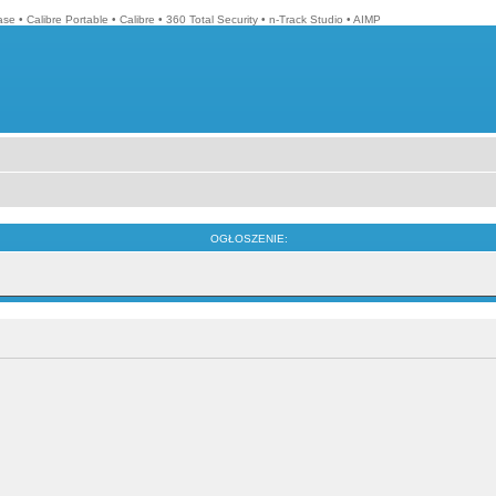
ase
•
Calibre Portable
•
Calibre
•
360 Total Security
•
n-Track Studio
•
AIMP
OGŁOSZENIE: