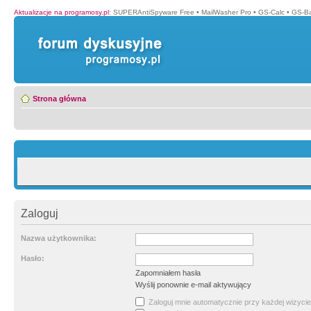
Aktualizacje na programosy.pl
:
SUPERAntiSpyware Free
•
MailWasher Pro
•
GS-Calc
•
GS-B
Strona główna
Zaloguj
Nazwa użytkownika:
Hasło:
Zapomniałem hasła
Wyślij ponownie e-mail aktywujący
Zaloguj mnie automatycznie przy każdej wizycie