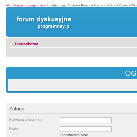
Aktualizacje na programosy.pl
:
Light Image Resizer
•
Rename Master
•
Helium
•
Opera
•
Chr
Strona główna
OG
Zaloguj
Nazwa użytkownika:
Hasło:
Zapomniałem hasła