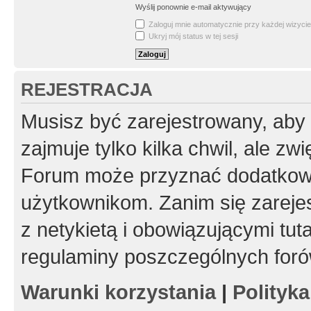
Wyślij ponownie e-mail aktywujący
Zaloguj mnie automatycznie przy każdej wizycie
Ukryj mój status w tej sesji
REJESTRACJA
Musisz być zarejestrowany, aby
zajmuje tylko kilka chwil, ale z
Forum może przyznać dodatkow
użytkownikom. Zanim się zarejes
z netykietą i obowiązującymi tut
regulaminy poszczególnych foró
Warunki korzystania
|
Polityk