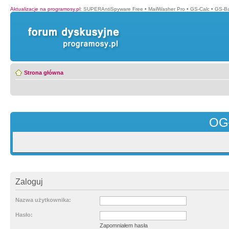
Aktualizacje na programosy.pl
:
SUPERAntiSpyware Free
•
MailWasher Pro
•
GS-Calc
•
GS-B
Strona główna
OG
Zaloguj
Nazwa użytkownika:
Hasło:
Zapomniałem hasła