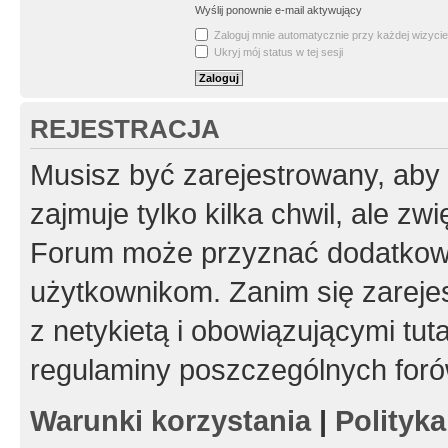
Wyślij ponownie e-mail aktywujący
Zaloguj mnie automatycznie przy każdej wizycie
Ukryj mój status w tej sesji
REJESTRACJA
Musisz być zarejestrowany, aby
zajmuje tylko kilka chwil, ale z
Forum może przyznać dodatkow
użytkownikom. Zanim się zarejes
z netykietą i obowiązującymi tut
regulaminy poszczególnych foró
Warunki korzystania
|
Polityk