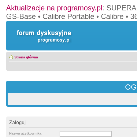
Aktualizacje na programosy.pl
:
SUPERAn
GS-Base
•
Calibre Portable
•
Calibre
•
36
Strona główna
OG
Zaloguj
Nazwa użytkownika: