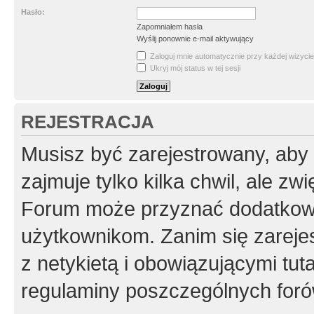
Hasło:
Zapomniałem hasła
Wyślij ponownie e-mail aktywujący
Zaloguj mnie automatycznie przy każdej wizycie
Ukryj mój status w tej sesji
REJESTRACJA
Musisz być zarejestrowany, aby
zajmuje tylko kilka chwil, ale z
Forum może przyznać dodatkow
użytkownikom. Zanim się zarejes
z netykietą i obowiązującymi tut
regulaminy poszczególnych foró