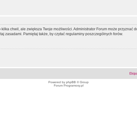
ko kilka chwil, ale zwiększa Twoje możliwości. Administrator Forum może przyzna
tutaj zasadami. Pamiętaj także, by czytać regulaminy poszczególnych forów.
Ekip
Powered by
phpBB
© Group
Forum Programosy.pl