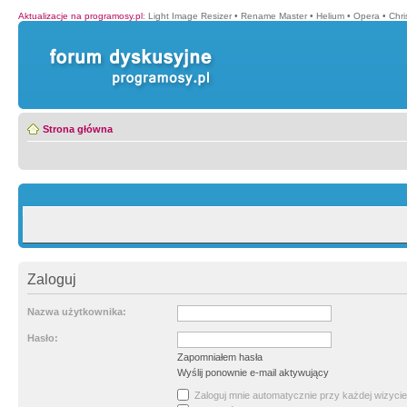
Aktualizacje na programosy.pl
:
Light Image Resizer
•
Rename Master
•
Helium
•
Opera
•
Chr
Strona główna
Zaloguj
Nazwa użytkownika:
Hasło:
Zapomniałem hasła
Wyślij ponownie e-mail aktywujący
Zaloguj mnie automatycznie przy każdej wizycie