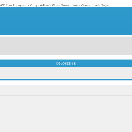
isPC Free Anonymous Proxy
•
Adblock Plus
•
Mixmax Free
•
Viber
•
uBlock Origin
OGŁOSZENIE: