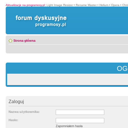
Aktualizacje na programosy.pl
:
Light Image Resizer
•
Rename Master
•
Helium
•
Opera
•
Chr
Strona główna
OG
Zaloguj
Nazwa użytkownika:
Hasło:
Zapomniałem hasła