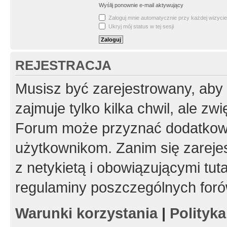
Wyślij ponownie e-mail aktywujący
Zaloguj mnie automatycznie przy każdej wizycie
Ukryj mój status w tej sesji
REJESTRACJA
Musisz być zarejestrowany, aby
zajmuje tylko kilka chwil, ale z
Forum może przyznać dodatkow
użytkownikom. Zanim się zarejes
z netykietą i obowiązującymi tut
regulaminy poszczególnych foró
Warunki korzystania
|
Polityk