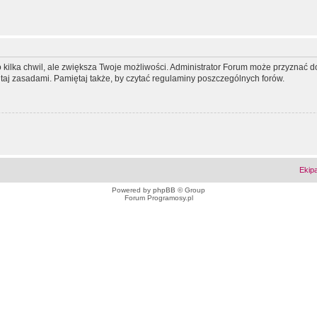
ko kilka chwil, ale zwiększa Twoje możliwości. Administrator Forum może przyzna
tutaj zasadami. Pamiętaj także, by czytać regulaminy poszczególnych forów.
Ekip
Powered by
phpBB
© Group
Forum Programosy.pl