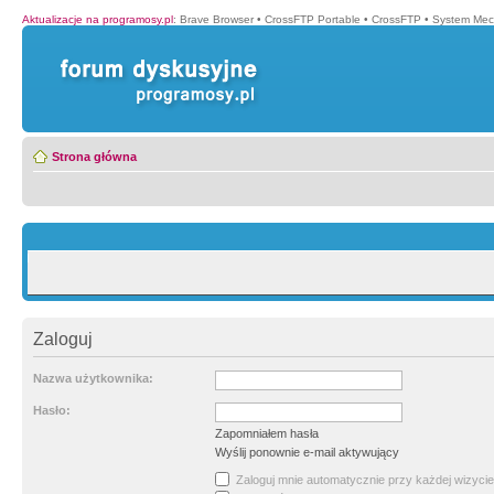
Aktualizacje na programosy.pl
:
Brave Browser
•
CrossFTP Portable
•
CrossFTP
•
System Mec
Strona główna
Zaloguj
Nazwa użytkownika:
Hasło:
Zapomniałem hasła
Wyślij ponownie e-mail aktywujący
Zaloguj mnie automatycznie przy każdej wizycie