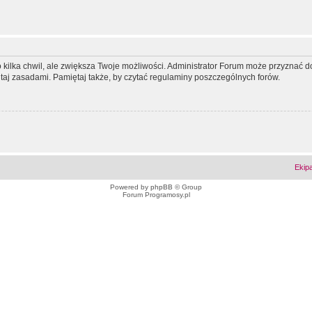
ko kilka chwil, ale zwiększa Twoje możliwości. Administrator Forum może przyzna
tutaj zasadami. Pamiętaj także, by czytać regulaminy poszczególnych forów.
Ekip
Powered by
phpBB
© Group
Forum Programosy.pl