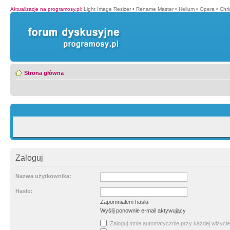
Aktualizacje na programosy.pl
:
Light Image Resizer
•
Rename Master
•
Helium
•
Opera
•
Chr
Strona główna
Zaloguj
Nazwa użytkownika:
Hasło:
Zapomniałem hasła
Wyślij ponownie e-mail aktywujący
Zaloguj mnie automatycznie przy każdej wizycie