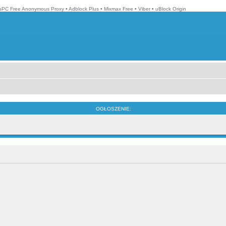
isPC Free Anonymous Proxy
•
Adblock Plus
•
Mixmax Free
•
Viber
•
uBlock Origin
OGŁOSZENIE: