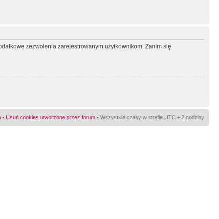
ć dodatkowe zezwolenia zarejestrowanym użytkownikom. Zanim się
a
•
Usuń cookies utworzone przez forum
• Wszystkie czasy w strefie UTC + 2 godziny