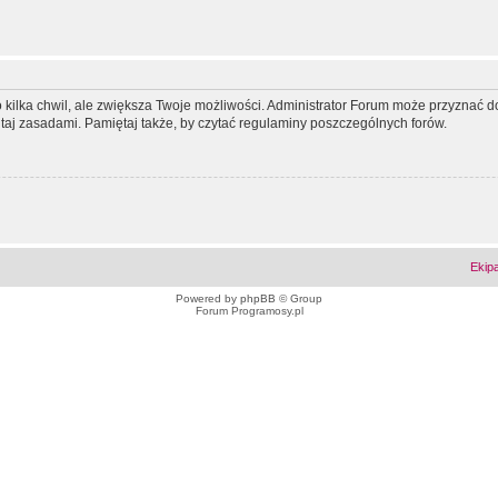
ko kilka chwil, ale zwiększa Twoje możliwości. Administrator Forum może przyzna
tutaj zasadami. Pamiętaj także, by czytać regulaminy poszczególnych forów.
Ekip
Powered by
phpBB
© Group
Forum Programosy.pl