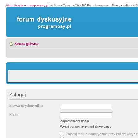
Aktualizacje na programosy.pl
:
Helium
•
Opera
•
ChrisPC Free Anonymous Proxy
•
Adblock P
Strona główna
Zaloguj
Nazwa użytkownika:
Hasło:
Zapomniałem hasła
Wyślij ponownie e-mail aktywujący
Zaloguj mnie automatycznie przy każdej wizycie