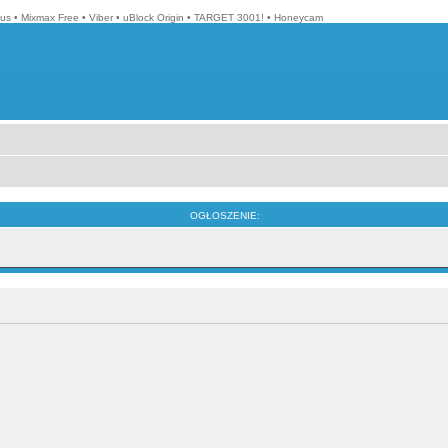
lus
•
Mixmax Free
•
Viber
•
uBlock Origin
•
TARGET 3001!
•
Honeycam
OGŁOSZENIE: