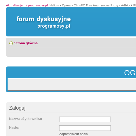
Aktualizacje na programosy.pl
:
Helium
•
Opera
•
ChrisPC Free Anonymous Proxy
•
Adblock P
Strona główna
OG
Zaloguj
Nazwa użytkownika:
Hasło:
Zapomniałem hasła