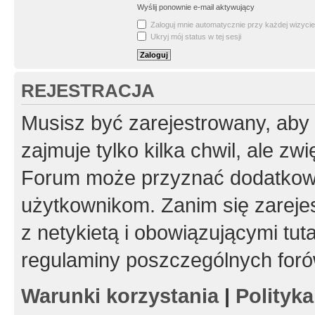
Wyślij ponownie e-mail aktywujący
Zaloguj mnie automatycznie przy każdej wizycie
Ukryj mój status w tej sesji
REJESTRACJA
Musisz być zarejestrowany, aby
zajmuje tylko kilka chwil, ale z
Forum może przyznać dodatkow
użytkownikom. Zanim się zarejes
z netykietą i obowiązującymi tut
regulaminy poszczególnych foró
Warunki korzystania
|
Polityk