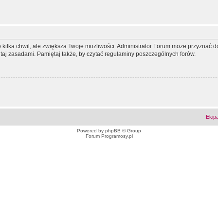
ko kilka chwil, ale zwiększa Twoje możliwości. Administrator Forum może przyzna
tutaj zasadami. Pamiętaj także, by czytać regulaminy poszczególnych forów.
Ekip
Powered by
phpBB
© Group
Forum Programosy.pl