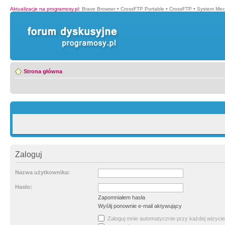
Aktualizacje na programosy.pl
:
Brave Browser
•
CrossFTP Portable
•
CrossFTP
•
System Mec
Strona główna
Zaloguj
Nazwa użytkownika:
Hasło:
Zapomniałem hasła
Wyślij ponownie e-mail aktywujący
Zaloguj mnie automatycznie przy każdej wizycie