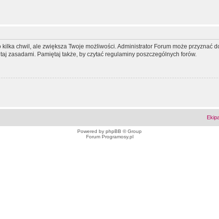
ko kilka chwil, ale zwiększa Twoje możliwości. Administrator Forum może przyzna
tutaj zasadami. Pamiętaj także, by czytać regulaminy poszczególnych forów.
Ekip
Powered by
phpBB
© Group
Forum Programosy.pl