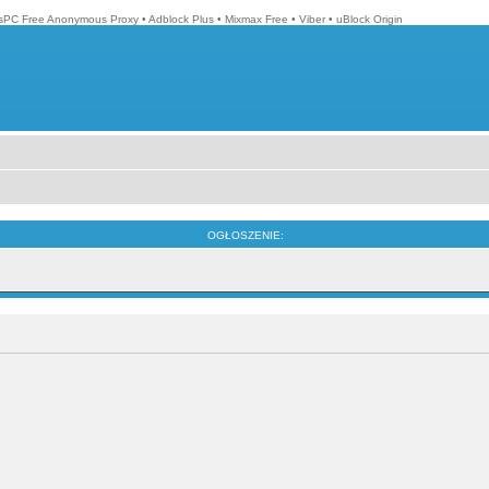
isPC Free Anonymous Proxy
•
Adblock Plus
•
Mixmax Free
•
Viber
•
uBlock Origin
OGŁOSZENIE: