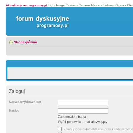
Aktualizacje na programosy.pl
:
Light Image Resizer
•
Rename Master
•
Helium
•
Opera
•
Chr
Strona główna
Zaloguj
Nazwa użytkownika:
Hasło:
Zapomniałem hasła
Wyślij ponownie e-mail aktywujący
Zaloguj mnie automatycznie przy każdej wizycie