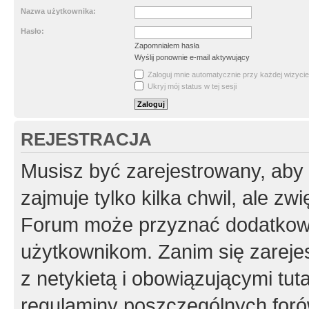
Nazwa użytkownika:
Hasło:
Zapomniałem hasła
Wyślij ponownie e-mail aktywujący
Zaloguj mnie automatycznie przy każdej wizycie
Ukryj mój status w tej sesji
REJESTRACJA
Musisz być zarejestrowany, aby
zajmuje tylko kilka chwil, ale z
Forum może przyznać dodatkow
użytkownikom. Zanim się zarejes
z netykietą i obowiązującymi tut
regulaminy poszczególnych foró