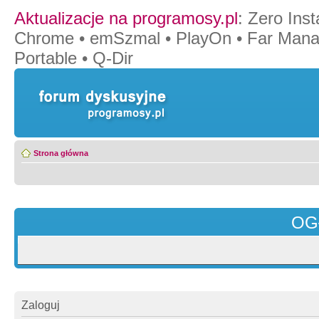
Aktualizacje na programosy.pl
:
Zero Insta
Chrome
•
emSzmal
•
PlayOn
•
Far Mana
Portable
•
Q-Dir
Strona główna
OG
Zaloguj