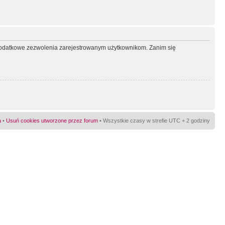
ć dodatkowe zezwolenia zarejestrowanym użytkownikom. Zanim się
a
•
Usuń cookies utworzone przez forum
• Wszystkie czasy w strefie UTC + 2 godziny