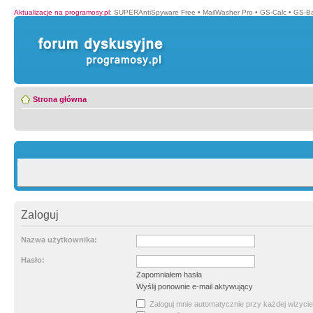
Aktualizacje na programosy.pl
:
SUPERAntiSpyware Free
•
MailWasher Pro
•
GS-Calc
•
GS-B
Strona główna
Zaloguj
Nazwa użytkownika:
Hasło:
Zapomniałem hasła
Wyślij ponownie e-mail aktywujący
Zaloguj mnie automatycznie przy każdej wizycie