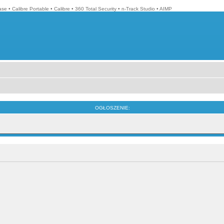
ase
•
Calibre Portable
•
Calibre
•
360 Total Security
•
n-Track Studio
•
AIMP
OGŁOSZENIE: