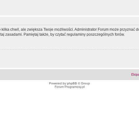
ko kilka chwil, ale zwiększa Twoje możliwości. Administrator Forum może przyzna
tutaj zasadami. Pamiętaj także, by czytać regulaminy poszczególnych forów.
Ekip
Powered by
phpBB
© Group
Forum Programosy.pl