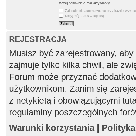
Wyślij ponownie e-mail aktywujący
Zaloguj mnie automatycznie przy każdej wizycie
Ukryj mój status w tej sesji
REJESTRACJA
Musisz być zarejestrowany, aby
zajmuje tylko kilka chwil, ale z
Forum może przyznać dodatkow
użytkownikom. Zanim się zarejes
z netykietą i obowiązującymi tut
regulaminy poszczególnych foró
Warunki korzystania
|
Polityk