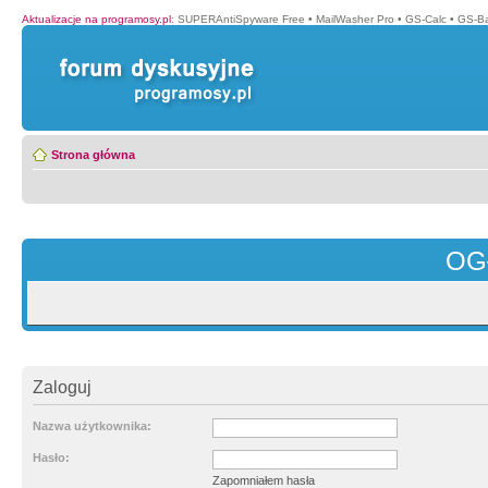
Aktualizacje na programosy.pl
:
SUPERAntiSpyware Free
•
MailWasher Pro
•
GS-Calc
•
GS-B
Strona główna
OG
Zaloguj
Nazwa użytkownika:
Hasło:
Zapomniałem hasła