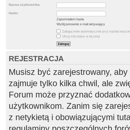
Nazwa użytkownika:
Hasło:
Zapomniałem hasła
Wyślij ponownie e-mail aktywujący
Zaloguj mnie automatycznie przy każdej wizycie
Ukryj mój status w tej sesji
REJESTRACJA
Musisz być zarejestrowany, aby
zajmuje tylko kilka chwil, ale z
Forum może przyznać dodatkow
użytkownikom. Zanim się zarejes
z netykietą i obowiązującymi tut
regulaminy poszczególnych foró