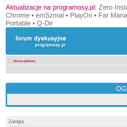
Aktualizacje na programosy.pl
:
Zero Insta
Chrome
•
emSzmal
•
PlayOn
•
Far Mana
Portable
•
Q-Dir
Strona główna
OG
Zaloguj