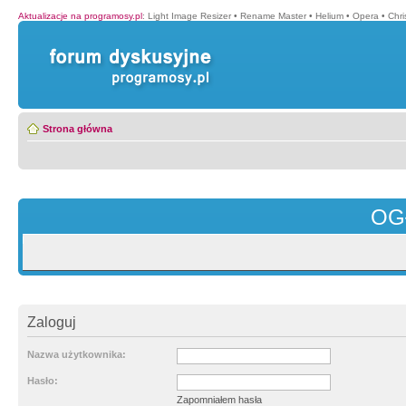
Aktualizacje na programosy.pl
:
Light Image Resizer
•
Rename Master
•
Helium
•
Opera
•
Chr
Strona główna
OG
Zaloguj
Nazwa użytkownika:
Hasło:
Zapomniałem hasła