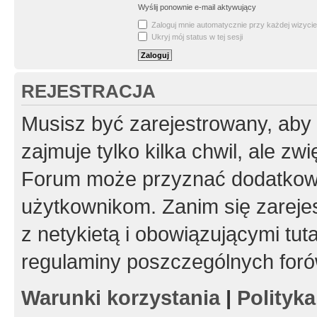
Wyślij ponownie e-mail aktywujący
Zaloguj mnie automatycznie przy każdej wizycie
Ukryj mój status w tej sesji
REJESTRACJA
Musisz być zarejestrowany, aby
zajmuje tylko kilka chwil, ale z
Forum może przyznać dodatkow
użytkownikom. Zanim się zarejes
z netykietą i obowiązującymi tut
regulaminy poszczególnych foró
Warunki korzystania
|
Polityk