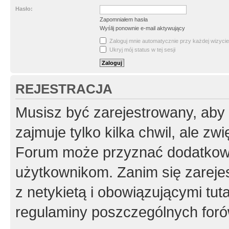
Hasło:
Zapomniałem hasła
Wyślij ponownie e-mail aktywujący
Zaloguj mnie automatycznie przy każdej wizycie
Ukryj mój status w tej sesji
REJESTRACJA
Musisz być zarejestrowany, aby
zajmuje tylko kilka chwil, ale z
Forum może przyznać dodatkow
użytkownikom. Zanim się zarejes
z netykietą i obowiązującymi tut
regulaminy poszczególnych foró