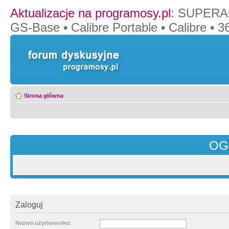
Aktualizacje na programosy.pl
:
SUPERAn
GS-Base
•
Calibre Portable
•
Calibre
•
36
Strona główna
OG
Zaloguj
Nazwa użytkownika: