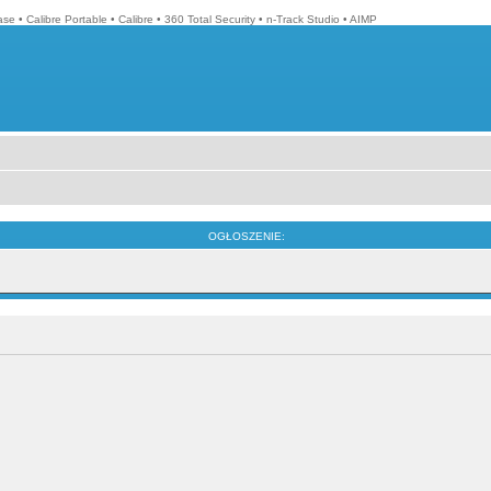
ase
•
Calibre Portable
•
Calibre
•
360 Total Security
•
n-Track Studio
•
AIMP
OGŁOSZENIE: