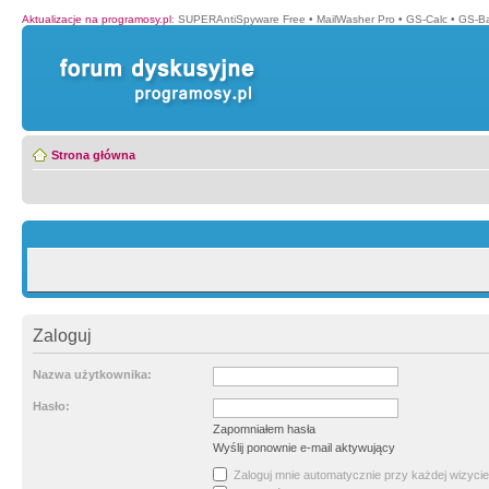
Aktualizacje na programosy.pl
:
SUPERAntiSpyware Free
•
MailWasher Pro
•
GS-Calc
•
GS-B
Strona główna
Zaloguj
Nazwa użytkownika:
Hasło:
Zapomniałem hasła
Wyślij ponownie e-mail aktywujący
Zaloguj mnie automatycznie przy każdej wizycie