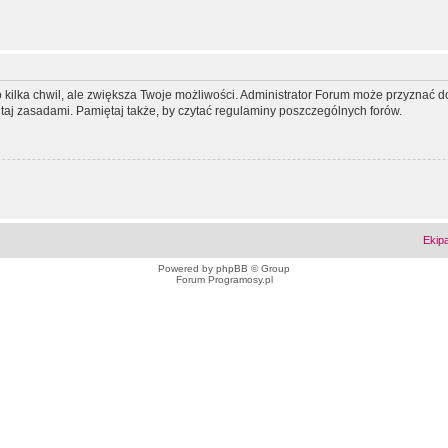
ko kilka chwil, ale zwiększa Twoje możliwości. Administrator Forum może przyzna
tutaj zasadami. Pamiętaj także, by czytać regulaminy poszczególnych forów.
Ekip
Powered by
phpBB
© Group
Forum Programosy.pl