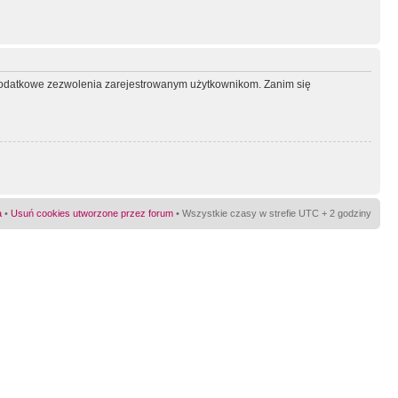
ć dodatkowe zezwolenia zarejestrowanym użytkownikom. Zanim się
a
•
Usuń cookies utworzone przez forum
• Wszystkie czasy w strefie UTC + 2 godziny