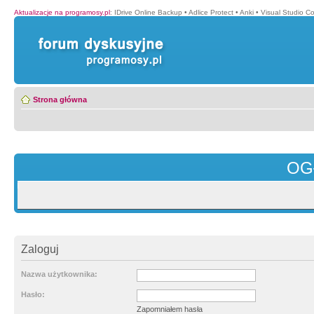
Aktualizacje na programosy.pl
:
IDrive Online Backup
•
Adlice Protect
•
Anki
•
Visual Studio C
Strona główna
OG
Zaloguj
Nazwa użytkownika:
Hasło:
Zapomniałem hasła