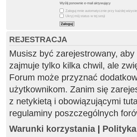
Wyślij ponownie e-mail aktywujący
Zaloguj mnie automatycznie przy każdej wizycie
Ukryj mój status w tej sesji
REJESTRACJA
Musisz być zarejestrowany, aby
zajmuje tylko kilka chwil, ale z
Forum może przyznać dodatkow
użytkownikom. Zanim się zarejes
z netykietą i obowiązującymi tut
regulaminy poszczególnych foró
Warunki korzystania
|
Polityk