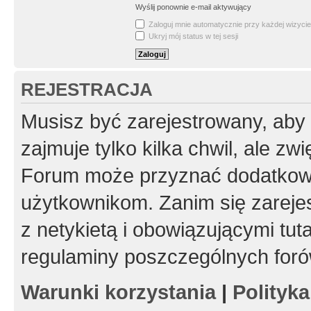
Wyślij ponownie e-mail aktywujący
Zaloguj mnie automatycznie przy każdej wizycie
Ukryj mój status w tej sesji
REJESTRACJA
Musisz być zarejestrowany, aby
zajmuje tylko kilka chwil, ale z
Forum może przyznać dodatkow
użytkownikom. Zanim się zarejes
z netykietą i obowiązującymi tut
regulaminy poszczególnych foró
Warunki korzystania
|
Polityk