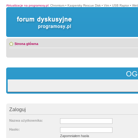
Aktualizacje na programosy.pl
:
Chromium
•
Kaspersky Rescue Disk
•
Vim
•
USB Raptor
•
Web
Strona główna
OG
Zaloguj
Nazwa użytkownika:
Hasło:
Zapomniałem hasła