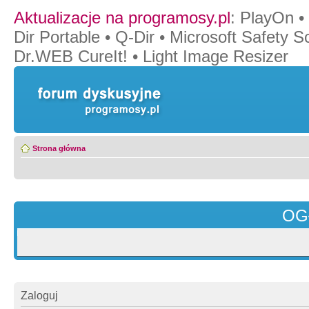
Aktualizacje na programosy.pl
:
PlayOn
•
Dir Portable
•
Q-Dir
•
Microsoft Safety S
Dr.WEB CureIt!
•
Light Image Resizer
Strona główna
OG
Zaloguj