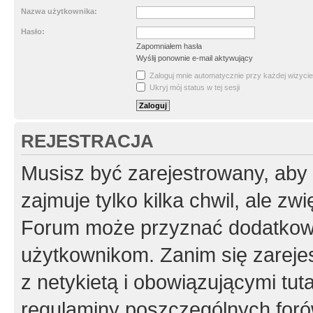
Nazwa użytkownika:
Hasło:
Zapomniałem hasła
Wyślij ponownie e-mail aktywujący
Zaloguj mnie automatycznie przy każdej wizycie
Ukryj mój status w tej sesji
REJESTRACJA
Musisz być zarejestrowany, aby
zajmuje tylko kilka chwil, ale z
Forum może przyznać dodatkow
użytkownikom. Zanim się zarejes
z netykietą i obowiązującymi tut
regulaminy poszczególnych foró