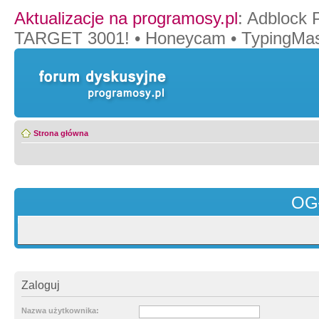
Aktualizacje na programosy.pl
:
Adblock 
TARGET 3001!
•
Honeycam
•
TypingMas
Strona główna
OG
Zaloguj
Nazwa użytkownika: