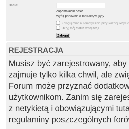
Hasło:
Zapomniałem hasła
Wyślij ponownie e-mail aktywujący
Zaloguj mnie automatycznie przy każdej wizycie
Ukryj mój status w tej sesji
REJESTRACJA
Musisz być zarejestrowany, aby
zajmuje tylko kilka chwil, ale z
Forum może przyznać dodatkow
użytkownikom. Zanim się zarejes
z netykietą i obowiązującymi tut
regulaminy poszczególnych foró