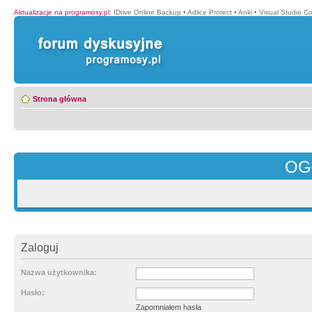
Aktualizacje na programosy.pl
:
IDrive Online Backup
•
Adlice Protect
•
Anki
•
Visual Studio C
Strona główna
OG
Zaloguj
Nazwa użytkownika:
Hasło:
Zapomniałem hasła