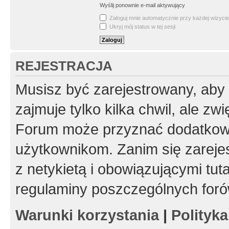
Wyślij ponownie e-mail aktywujący
Zaloguj mnie automatycznie przy każdej wizycie
Ukryj mój status w tej sesji
REJESTRACJA
Musisz być zarejestrowany, aby
zajmuje tylko kilka chwil, ale z
Forum może przyznać dodatkow
użytkownikom. Zanim się zarejes
z netykietą i obowiązującymi tut
regulaminy poszczególnych foró
Warunki korzystania
|
Polityk