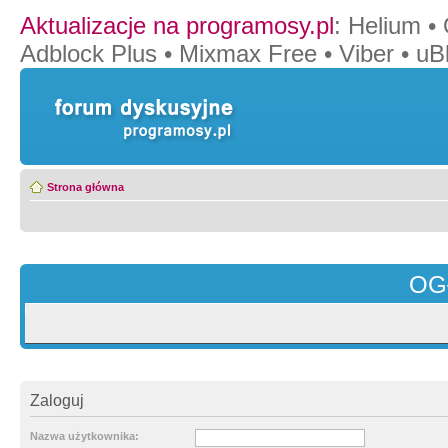
Aktualizacje na programosy.pl
:
Helium
•
Adblock Plus
•
Mixmax Free
•
Viber
•
uB
Strona główna
OG
Zaloguj
Nazwa użytkownika: