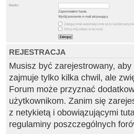
Hasło:
Zapomniałem hasła
Wyślij ponownie e-mail aktywujący
Zaloguj mnie automatycznie przy każdej wizycie
Ukryj mój status w tej sesji
REJESTRACJA
Musisz być zarejestrowany, aby
zajmuje tylko kilka chwil, ale z
Forum może przyznać dodatkow
użytkownikom. Zanim się zarejes
z netykietą i obowiązującymi tut
regulaminy poszczególnych foró