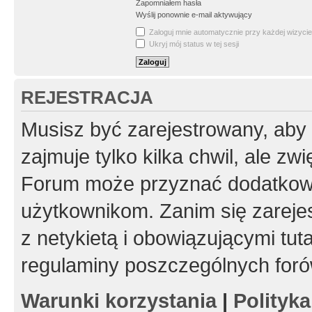
Zapomniałem hasła
Wyślij ponownie e-mail aktywujący
Zaloguj mnie automatycznie przy każdej wizycie
Ukryj mój status w tej sesji
REJESTRACJA
Musisz być zarejestrowany, aby
zajmuje tylko kilka chwil, ale z
Forum może przyznać dodatkow
użytkownikom. Zanim się zarejes
z netykietą i obowiązującymi tut
regulaminy poszczególnych foró
Warunki korzystania
|
Polityk