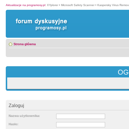
Aktualizacje na programosy.pl
:
XYplorer
•
Microsoft Safety Scanner
•
Kaspersky Virus Remova
Strona główna
OG
Zaloguj
Nazwa użytkownika:
Hasło: