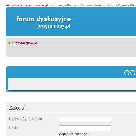
Aktualizacje na programosy.pl
:
Light Image Resizer
•
Rename Master
•
Helium
•
Opera
•
Chr
Strona główna
OG
Zaloguj
Nazwa użytkownika:
Hasło:
Zapomniałem hasła