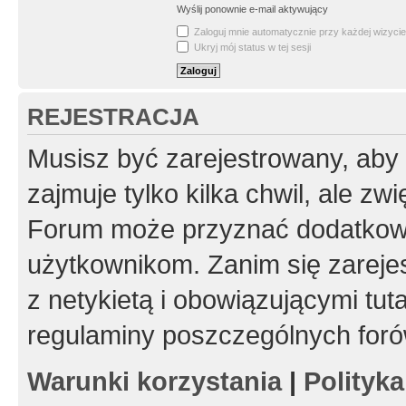
Wyślij ponownie e-mail aktywujący
Zaloguj mnie automatycznie przy każdej wizycie
Ukryj mój status w tej sesji
REJESTRACJA
Musisz być zarejestrowany, aby
zajmuje tylko kilka chwil, ale z
Forum może przyznać dodatkow
użytkownikom. Zanim się zarejes
z netykietą i obowiązującymi tut
regulaminy poszczególnych foró
Warunki korzystania
|
Polityk