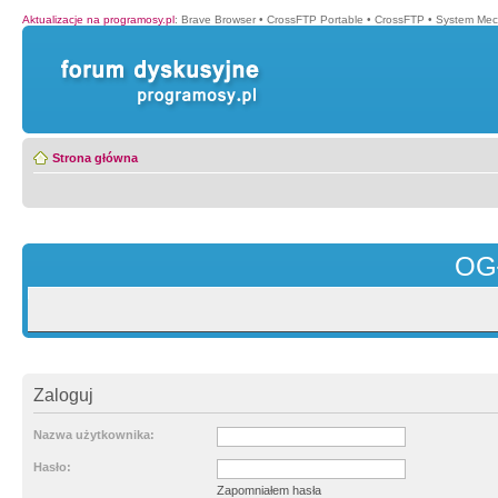
Aktualizacje na programosy.pl
:
Brave Browser
•
CrossFTP Portable
•
CrossFTP
•
System Mec
Strona główna
OG
Zaloguj
Nazwa użytkownika:
Hasło:
Zapomniałem hasła