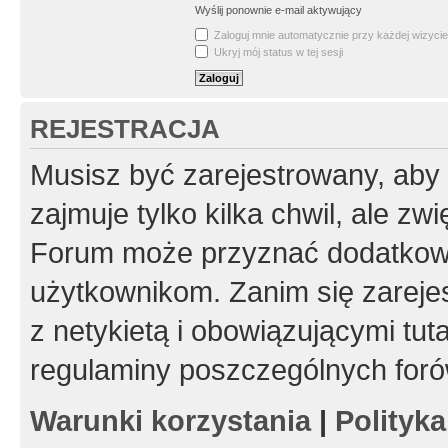
Wyślij ponownie e-mail aktywujący
Zaloguj mnie automatycznie przy każdej wizycie
Ukryj mój status w tej sesji
REJESTRACJA
Musisz być zarejestrowany, aby
zajmuje tylko kilka chwil, ale z
Forum może przyznać dodatkow
użytkownikom. Zanim się zarejes
z netykietą i obowiązującymi tut
regulaminy poszczególnych foró
Warunki korzystania
|
Polityk