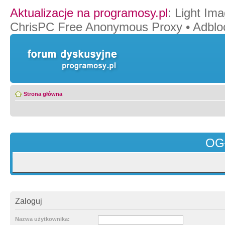
Aktualizacje na programosy.pl
:
Light Ima
ChrisPC Free Anonymous Proxy
•
Adblo
Strona główna
OG
Zaloguj
Nazwa użytkownika: