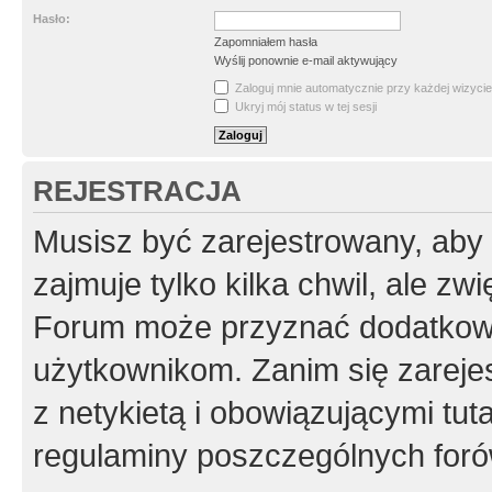
Hasło:
Zapomniałem hasła
Wyślij ponownie e-mail aktywujący
Zaloguj mnie automatycznie przy każdej wizycie
Ukryj mój status w tej sesji
REJESTRACJA
Musisz być zarejestrowany, aby
zajmuje tylko kilka chwil, ale z
Forum może przyznać dodatkow
użytkownikom. Zanim się zarejes
z netykietą i obowiązującymi tut
regulaminy poszczególnych foró