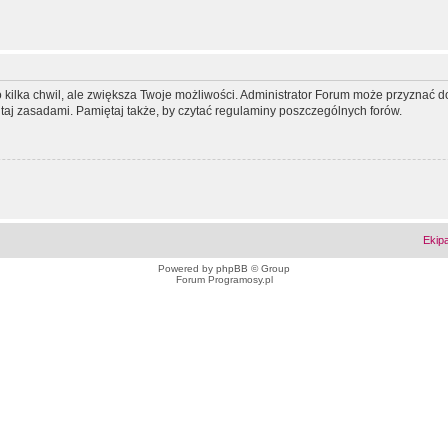
ko kilka chwil, ale zwiększa Twoje możliwości. Administrator Forum może przyzna
tutaj zasadami. Pamiętaj także, by czytać regulaminy poszczególnych forów.
Ekip
Powered by
phpBB
© Group
Forum Programosy.pl