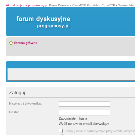
Aktualizacje na programosy.pl
:
Brave Browser
•
CrossFTP Portable
•
CrossFTP
•
System Mec
Strona główna
Zaloguj
Nazwa użytkownika:
Hasło:
Zapomniałem hasła
Wyślij ponownie e-mail aktywujący
Zaloguj mnie automatycznie przy każdej wizycie