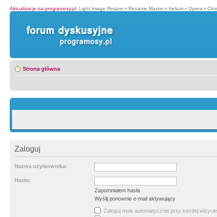
Aktualizacje na programosy.pl
:
Light Image Resizer
•
Rename Master
•
Helium
•
Opera
•
Chr
Strona główna
Zaloguj
Nazwa użytkownika:
Hasło:
Zapomniałem hasła
Wyślij ponownie e-mail aktywujący
Zaloguj mnie automatycznie przy każdej wizycie