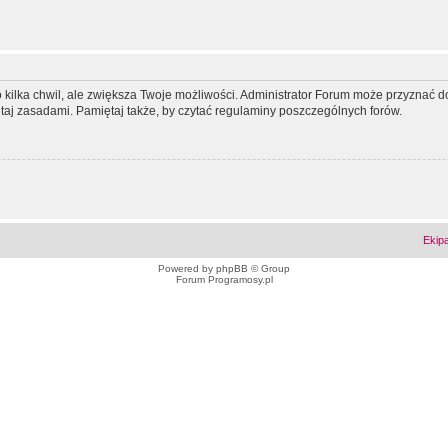
ko kilka chwil, ale zwiększa Twoje możliwości. Administrator Forum może przyzna
tutaj zasadami. Pamiętaj także, by czytać regulaminy poszczególnych forów.
Ekip
Powered by
phpBB
© Group
Forum Programosy.pl