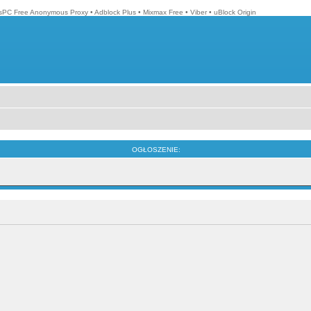
isPC Free Anonymous Proxy
•
Adblock Plus
•
Mixmax Free
•
Viber
•
uBlock Origin
OGŁOSZENIE: