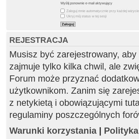
Wyślij ponownie e-mail aktywujący
Zaloguj mnie automatycznie przy każdej wizycie
Ukryj mój status w tej sesji
REJESTRACJA
Musisz być zarejestrowany, aby
zajmuje tylko kilka chwil, ale z
Forum może przyznać dodatkow
użytkownikom. Zanim się zarejes
z netykietą i obowiązującymi tut
regulaminy poszczególnych foró
Warunki korzystania
|
Polityk