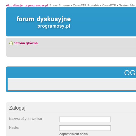
Aktualizacje na programosy.pl
:
Brave Browser
•
CrossFTP Portable
•
CrossFTP
•
System Mec
Strona główna
OG
Zaloguj
Nazwa użytkownika:
Hasło:
Zapomniałem hasła