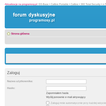
Aktualizacje na programosy.pl
:
GS-Base
•
Calibre Portable
•
Calibre
•
360 Total Security
•
n-
Strona główna
Zaloguj
Nazwa użytkownika:
Hasło:
Zapomniałem hasła
Wyślij ponownie e-mail aktywujący
Zaloguj mnie automatycznie przy każdej wizycie