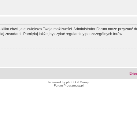
ko kilka chwil, ale zwiększa Twoje możliwości. Administrator Forum może przyzna
tutaj zasadami. Pamiętaj także, by czytać regulaminy poszczególnych forów.
Ekip
Powered by
phpBB
© Group
Forum Programosy.pl