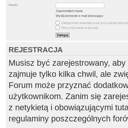
Hasło:
Zapomniałem hasła
Wyślij ponownie e-mail aktywujący
Zaloguj mnie automatycznie przy każdej wizycie
Ukryj mój status w tej sesji
REJESTRACJA
Musisz być zarejestrowany, aby
zajmuje tylko kilka chwil, ale z
Forum może przyznać dodatkow
użytkownikom. Zanim się zarejes
z netykietą i obowiązującymi tut
regulaminy poszczególnych foró