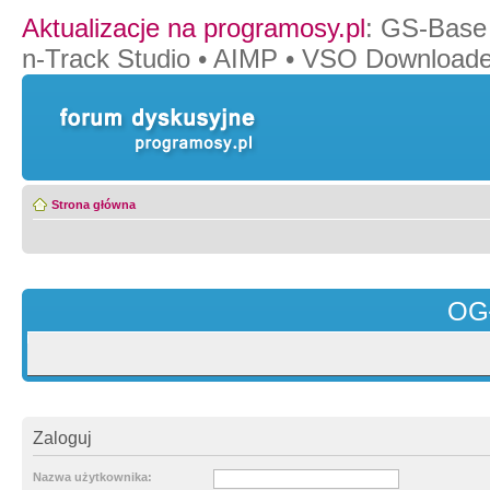
Aktualizacje na programosy.pl
:
GS-Base
n-Track Studio
•
AIMP
•
VSO Downloade
Strona główna
OG
Zaloguj
Nazwa użytkownika: