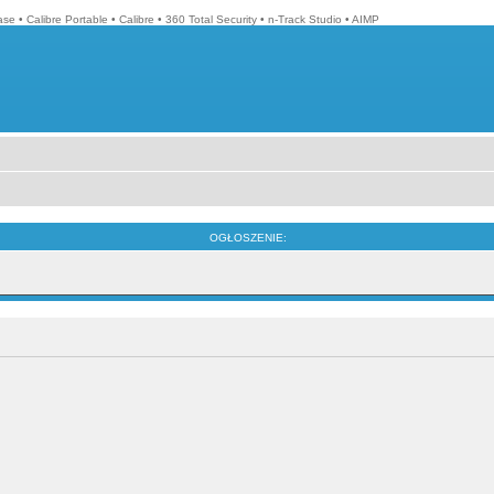
ase
•
Calibre Portable
•
Calibre
•
360 Total Security
•
n-Track Studio
•
AIMP
OGŁOSZENIE: