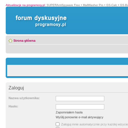
Aktualizacje na programosy.pl
:
SUPERAntiSpyware Free
•
MailWasher Pro
•
GS-Calc
•
GS-B
Strona główna
Zaloguj
Nazwa użytkownika:
Hasło:
Zapomniałem hasła
Wyślij ponownie e-mail aktywujący
Zaloguj mnie automatycznie przy każdej wizycie