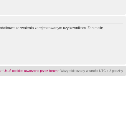
ć dodatkowe zezwolenia zarejestrowanym użytkownikom. Zanim się
a
•
Usuń cookies utworzone przez forum
• Wszystkie czasy w strefie UTC + 2 godziny