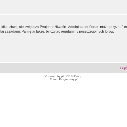
ko kilka chwil, ale zwiększa Twoje możliwości. Administrator Forum może przyzna
tutaj zasadami. Pamiętaj także, by czytać regulaminy poszczególnych forów.
Ekip
Powered by
phpBB
© Group
Forum Programosy.pl