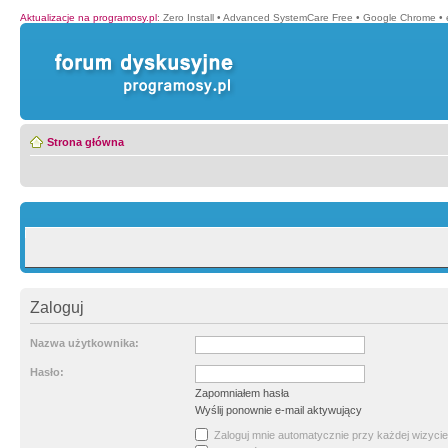
Aktualizacje na programosy.pl
:
Zero Install
•
Advanced SystemCare Free
•
Google Chrome
•
Strona główna
Zaloguj
Nazwa użytkownika:
Hasło:
Zapomniałem hasła
Wyślij ponownie e-mail aktywujący
Zaloguj mnie automatycznie przy każdej wizycie