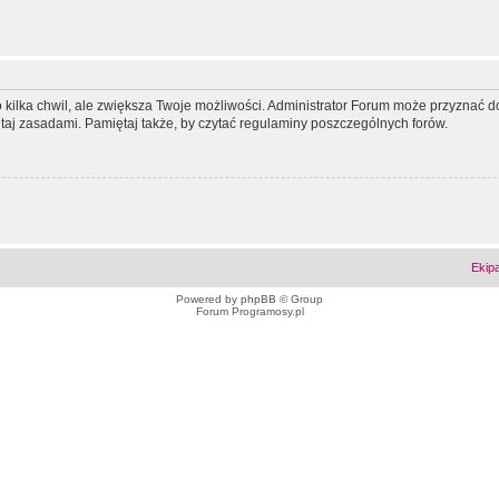
ko kilka chwil, ale zwiększa Twoje możliwości. Administrator Forum może przyzna
tutaj zasadami. Pamiętaj także, by czytać regulaminy poszczególnych forów.
Ekip
Powered by
phpBB
© Group
Forum Programosy.pl