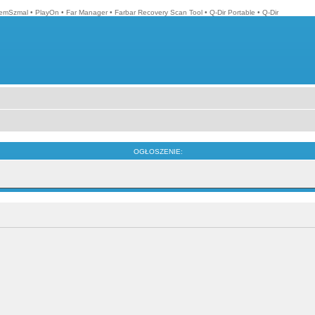
emSzmal
•
PlayOn
•
Far Manager
•
Farbar Recovery Scan Tool
•
Q-Dir Portable
•
Q-Dir
OGŁOSZENIE: