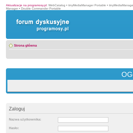
Aktualizacje na programosy.pl
:
WebCatalog
•
tinyMediaManager Portable
•
tinyMediaManage
Manager
•
Double Commander Portable
Strona główna
OG
Zaloguj
Nazwa użytkownika:
Hasło: