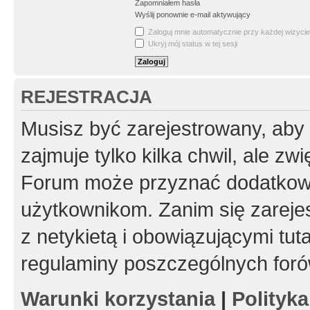
Zapomniałem hasła
Wyślij ponownie e-mail aktywujący
Zaloguj mnie automatycznie przy każdej wizycie
Ukryj mój status w tej sesji
REJESTRACJA
Musisz być zarejestrowany, aby
zajmuje tylko kilka chwil, ale z
Forum może przyznać dodatkow
użytkownikom. Zanim się zarejes
z netykietą i obowiązującymi tut
regulaminy poszczególnych foró
Warunki korzystania
|
Polityk