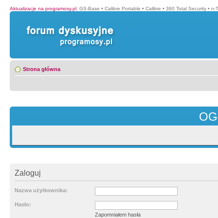
Aktualizacje na programosy.pl
:
GS-Base
•
Calibre Portable
•
Calibre
•
360 Total Security
•
n-
Strona główna
OG
Zaloguj
Nazwa użytkownika:
Hasło:
Zapomniałem hasła