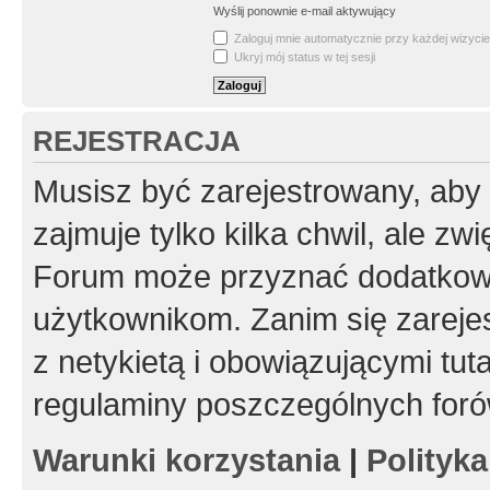
Wyślij ponownie e-mail aktywujący
Zaloguj mnie automatycznie przy każdej wizycie
Ukryj mój status w tej sesji
REJESTRACJA
Musisz być zarejestrowany, aby
zajmuje tylko kilka chwil, ale z
Forum może przyznać dodatkow
użytkownikom. Zanim się zarejes
z netykietą i obowiązującymi tut
regulaminy poszczególnych foró
Warunki korzystania
|
Polityk