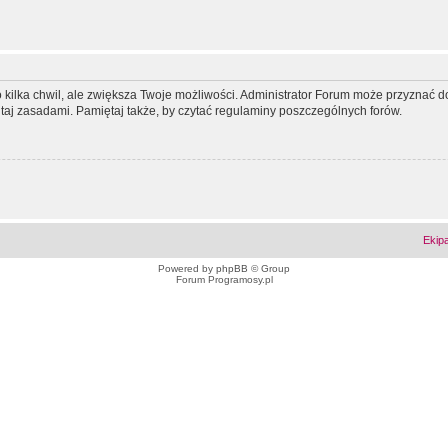
ko kilka chwil, ale zwiększa Twoje możliwości. Administrator Forum może przyzna
tutaj zasadami. Pamiętaj także, by czytać regulaminy poszczególnych forów.
Ekip
Powered by
phpBB
© Group
Forum Programosy.pl