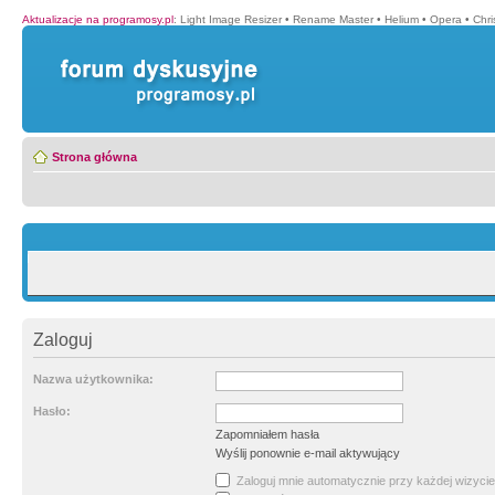
Aktualizacje na programosy.pl
:
Light Image Resizer
•
Rename Master
•
Helium
•
Opera
•
Chr
Strona główna
Zaloguj
Nazwa użytkownika:
Hasło:
Zapomniałem hasła
Wyślij ponownie e-mail aktywujący
Zaloguj mnie automatycznie przy każdej wizycie