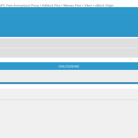
isPC Free Anonymous Proxy
•
Adblock Plus
•
Mixmax Free
•
Viber
•
uBlock Origin
OGŁOSZENIE: