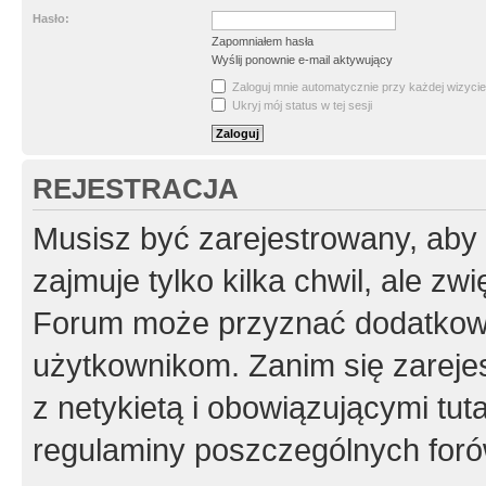
Hasło:
Zapomniałem hasła
Wyślij ponownie e-mail aktywujący
Zaloguj mnie automatycznie przy każdej wizycie
Ukryj mój status w tej sesji
REJESTRACJA
Musisz być zarejestrowany, aby
zajmuje tylko kilka chwil, ale z
Forum może przyznać dodatkow
użytkownikom. Zanim się zarejes
z netykietą i obowiązującymi tut
regulaminy poszczególnych foró