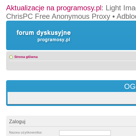
Aktualizacje na programosy.pl
:
Light Ima
ChrisPC Free Anonymous Proxy
•
Adblo
Strona główna
OG
Zaloguj
Nazwa użytkownika: