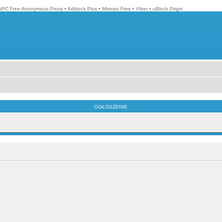
isPC Free Anonymous Proxy
•
Adblock Plus
•
Mixmax Free
•
Viber
•
uBlock Origin
OGŁOSZENIE: