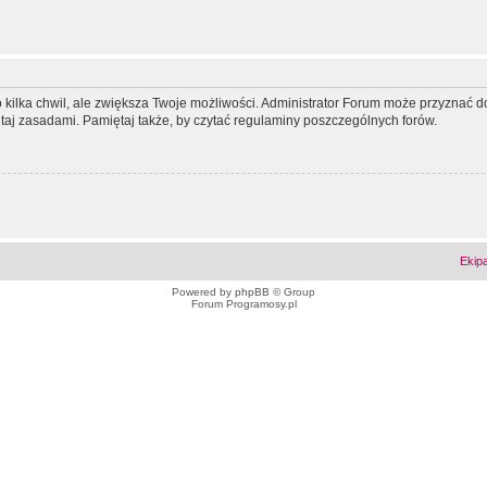
ko kilka chwil, ale zwiększa Twoje możliwości. Administrator Forum może przyzna
tutaj zasadami. Pamiętaj także, by czytać regulaminy poszczególnych forów.
Ekip
Powered by
phpBB
© Group
Forum Programosy.pl