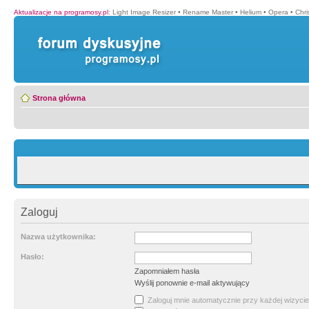
Aktualizacje na programosy.pl
:
Light Image Resizer
•
Rename Master
•
Helium
•
Opera
•
Chr
Strona główna
Zaloguj
Nazwa użytkownika:
Hasło:
Zapomniałem hasła
Wyślij ponownie e-mail aktywujący
Zaloguj mnie automatycznie przy każdej wizycie