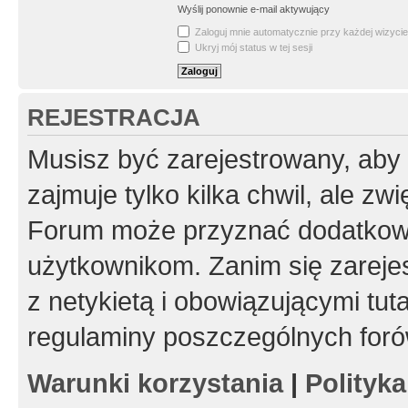
Wyślij ponownie e-mail aktywujący
Zaloguj mnie automatycznie przy każdej wizycie
Ukryj mój status w tej sesji
REJESTRACJA
Musisz być zarejestrowany, aby
zajmuje tylko kilka chwil, ale z
Forum może przyznać dodatkow
użytkownikom. Zanim się zarejes
z netykietą i obowiązującymi tut
regulaminy poszczególnych foró
Warunki korzystania
|
Polityk