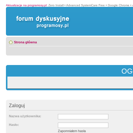
Aktualizacje na programosy.pl
:
Zero Install
•
Advanced SystemCare Free
•
Google Chrome
•
Strona główna
OG
Zaloguj
Nazwa użytkownika:
Hasło:
Zapomniałem hasła