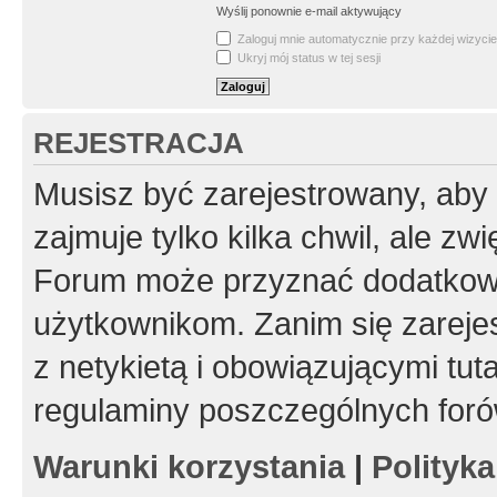
Wyślij ponownie e-mail aktywujący
Zaloguj mnie automatycznie przy każdej wizycie
Ukryj mój status w tej sesji
REJESTRACJA
Musisz być zarejestrowany, aby
zajmuje tylko kilka chwil, ale z
Forum może przyznać dodatkow
użytkownikom. Zanim się zarejes
z netykietą i obowiązującymi tut
regulaminy poszczególnych foró
Warunki korzystania
|
Polityk