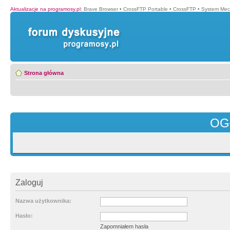
Aktualizacje na programosy.pl
:
Brave Browser
•
CrossFTP Portable
•
CrossFTP
•
System Mec
Strona główna
OG
Zaloguj
Nazwa użytkownika:
Hasło:
Zapomniałem hasła