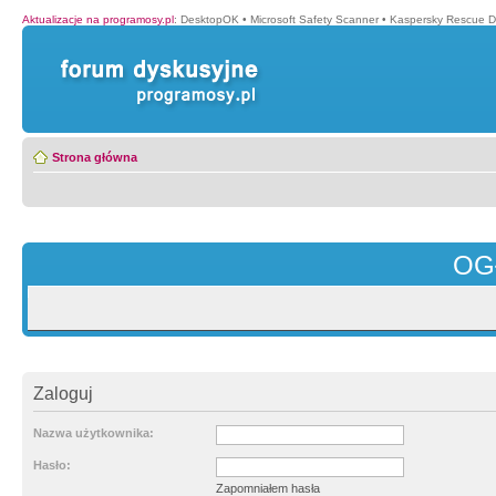
Aktualizacje na programosy.pl
:
DesktopOK
•
Microsoft Safety Scanner
•
Kaspersky Rescue D
Strona główna
OG
Zaloguj
Nazwa użytkownika:
Hasło:
Zapomniałem hasła