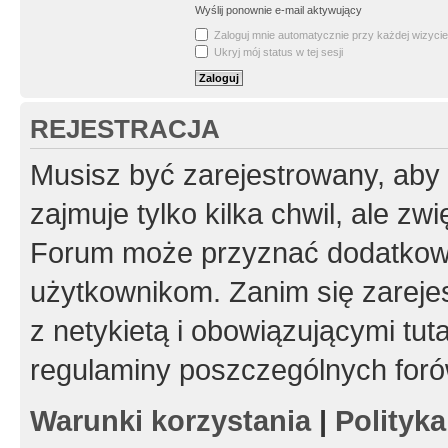
Wyślij ponownie e-mail aktywujący
Zaloguj mnie automatycznie przy każdej wizycie
Ukryj mój status w tej sesji
REJESTRACJA
Musisz być zarejestrowany, aby
zajmuje tylko kilka chwil, ale z
Forum może przyznać dodatkow
użytkownikom. Zanim się zarejes
z netykietą i obowiązującymi tut
regulaminy poszczególnych foró
Warunki korzystania
|
Polityk