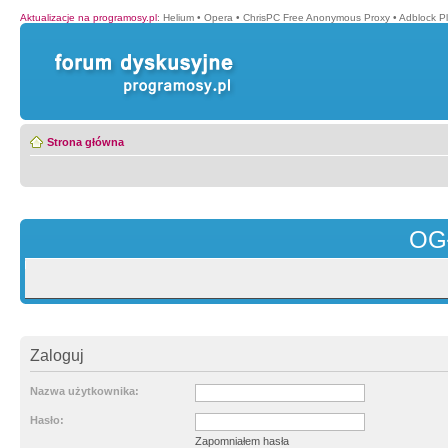
Aktualizacje na programosy.pl
:
Helium
•
Opera
•
ChrisPC Free Anonymous Proxy
•
Adblock P
Strona główna
OG
Zaloguj
Nazwa użytkownika:
Hasło:
Zapomniałem hasła