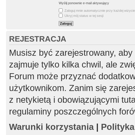
Wyślij ponownie e-mail aktywujący
Zaloguj mnie automatycznie przy każdej wizycie
Ukryj mój status w tej sesji
REJESTRACJA
Musisz być zarejestrowany, aby
zajmuje tylko kilka chwil, ale z
Forum może przyznać dodatkow
użytkownikom. Zanim się zarejes
z netykietą i obowiązującymi tut
regulaminy poszczególnych foró
Warunki korzystania
|
Polityk