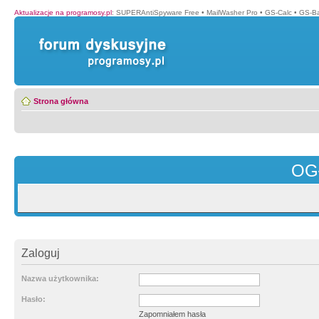
Aktualizacje na programosy.pl
:
SUPERAntiSpyware Free
•
MailWasher Pro
•
GS-Calc
•
GS-B
Strona główna
OG
Zaloguj
Nazwa użytkownika:
Hasło:
Zapomniałem hasła