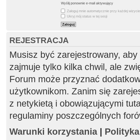
Wyślij ponownie e-mail aktywujący
Zaloguj mnie automatycznie przy każdej wizycie
Ukryj mój status w tej sesji
REJESTRACJA
Musisz być zarejestrowany, aby
zajmuje tylko kilka chwil, ale z
Forum może przyznać dodatkow
użytkownikom. Zanim się zarejes
z netykietą i obowiązującymi tut
regulaminy poszczególnych foró
Warunki korzystania
|
Polityk