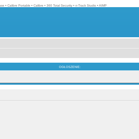
ase
•
Calibre Portable
•
Calibre
•
360 Total Security
•
n-Track Studio
•
AIMP
OGŁOSZENIE: