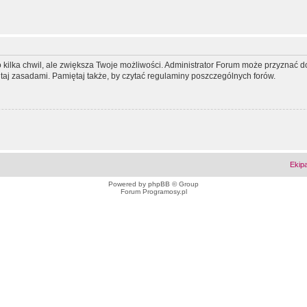
ko kilka chwil, ale zwiększa Twoje możliwości. Administrator Forum może przyzna
tutaj zasadami. Pamiętaj także, by czytać regulaminy poszczególnych forów.
Ekip
Powered by
phpBB
© Group
Forum Programosy.pl