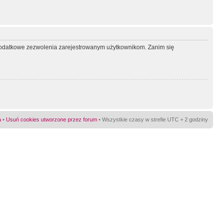
ć dodatkowe zezwolenia zarejestrowanym użytkownikom. Zanim się
a
•
Usuń cookies utworzone przez forum
• Wszystkie czasy w strefie UTC + 2 godziny