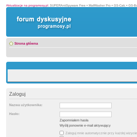
Aktualizacje na programosy.pl
:
SUPERAntiSpyware Free
•
MailWasher Pro
•
GS-Calc
•
GS-B
Strona główna
Zaloguj
Nazwa użytkownika:
Hasło:
Zapomniałem hasła
Wyślij ponownie e-mail aktywujący
Zaloguj mnie automatycznie przy każdej wizycie