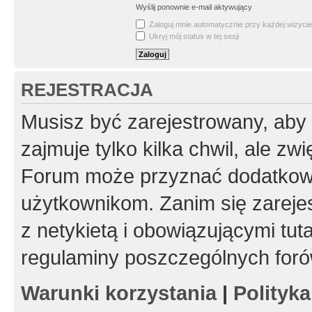
Wyślij ponownie e-mail aktywujący
Zaloguj mnie automatycznie przy każdej wizycie
Ukryj mój status w tej sesji
REJESTRACJA
Musisz być zarejestrowany, aby
zajmuje tylko kilka chwil, ale z
Forum może przyznać dodatkow
użytkownikom. Zanim się zarejes
z netykietą i obowiązującymi tut
regulaminy poszczególnych foró
Warunki korzystania
|
Polityk