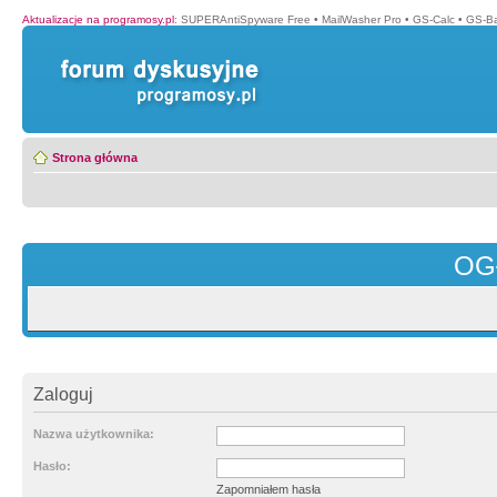
Aktualizacje na programosy.pl
:
SUPERAntiSpyware Free
•
MailWasher Pro
•
GS-Calc
•
GS-B
Strona główna
OG
Zaloguj
Nazwa użytkownika:
Hasło:
Zapomniałem hasła