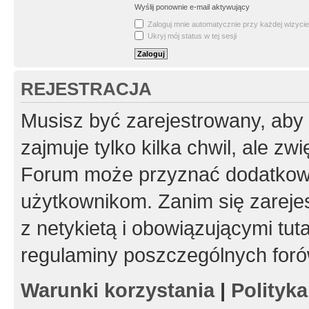
Wyślij ponownie e-mail aktywujący
Zaloguj mnie automatycznie przy każdej wizycie
Ukryj mój status w tej sesji
REJESTRACJA
Musisz być zarejestrowany, aby
zajmuje tylko kilka chwil, ale z
Forum może przyznać dodatkow
użytkownikom. Zanim się zarejes
z netykietą i obowiązującymi tut
regulaminy poszczególnych foró
Warunki korzystania
|
Polityk