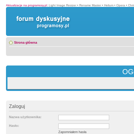
Aktualizacje na programosy.pl
:
Light Image Resizer
•
Rename Master
•
Helium
•
Opera
•
Chr
Strona główna
OG
Zaloguj
Nazwa użytkownika:
Hasło:
Zapomniałem hasła